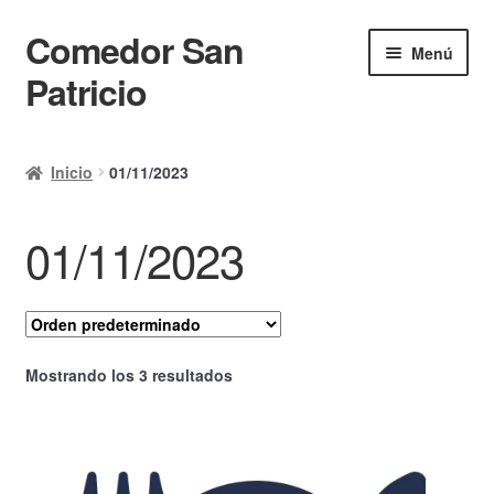
Comedor San
Ir
Ir
Menú
a
al
Patricio
la
contenido
navegación
Inicio
Inicio
01/11/2023
Calendario
01/11/2023
Mi cuenta
Ayuda Rapida
Finalizar compra
Mostrando los 3 resultados