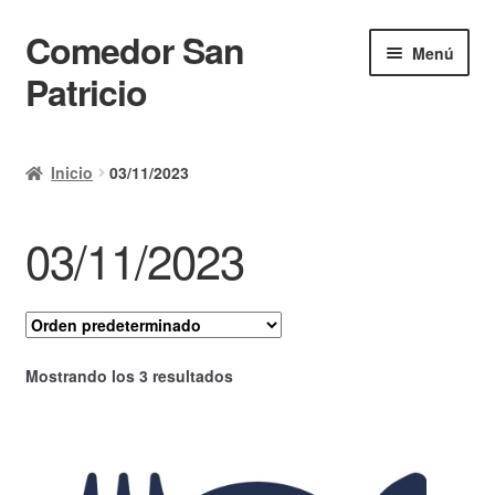
Comedor San
Ir
Ir
Menú
a
al
Patricio
la
contenido
navegación
Inicio
Inicio
03/11/2023
Calendario
03/11/2023
Mi cuenta
Ayuda Rapida
Finalizar compra
Mostrando los 3 resultados