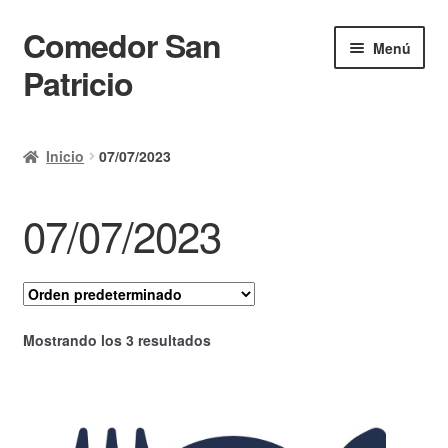
Comedor San
Ir
Ir
Menú
a
al
Patricio
la
contenido
navegación
Inicio
Inicio
07/07/2023
Calendario
07/07/2023
Mi cuenta
Ayuda Rapida
Finalizar compra
Mostrando los 3 resultados