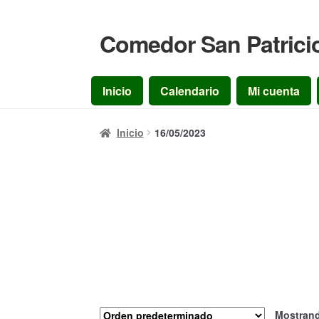
Comedor San Patrici
Ir
Ir
a
al
la
contenido
Inicio
Calendario
Mi cuenta
navegación
Inicio
16/05/2023
Mostrand