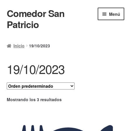
Comedor San
Ir
Ir
Menú
a
al
Patricio
la
contenido
navegación
Inicio
Inicio
19/10/2023
Calendario
19/10/2023
Mi cuenta
Ayuda Rapida
Finalizar compra
Mostrando los 3 resultados