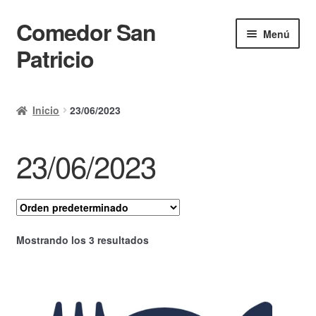
Comedor San
Ir
Ir
Menú
a
al
Patricio
la
contenido
navegación
Inicio
Inicio
23/06/2023
Calendario
23/06/2023
Mi cuenta
Ayuda Rapida
Finalizar compra
Mostrando los 3 resultados