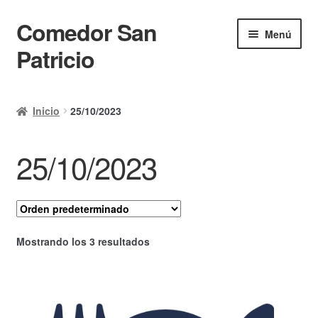
Comedor San
Ir
Ir
Menú
a
al
Patricio
la
contenido
navegación
Inicio
Inicio
25/10/2023
Calendario
25/10/2023
Mi cuenta
Ayuda Rapida
Finalizar compra
Mostrando los 3 resultados