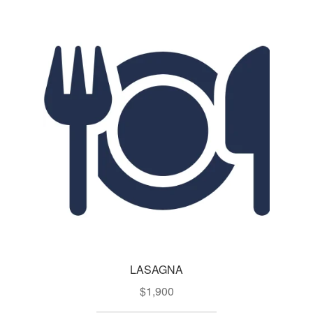
LASAGNA
$
1,900