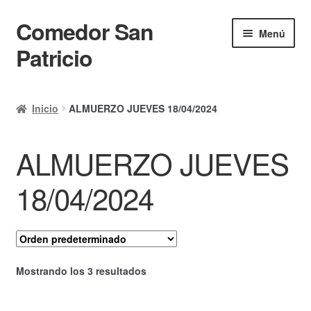
Comedor San
Ir
Ir
Menú
a
al
Patricio
la
contenido
navegación
Inicio
Inicio
ALMUERZO JUEVES 18/04/2024
Calendario
ALMUERZO JUEVES
Mi cuenta
Ayuda Rapida
18/04/2024
Finalizar compra
Mostrando los 3 resultados