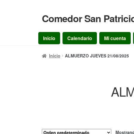
Comedor San Patrici
Ir
Ir
a
al
la
contenido
Inicio
Calendario
Mi cuenta
navegación
Inicio
ALMUERZO JUEVES 21/08/2025
ALM
Mostrand