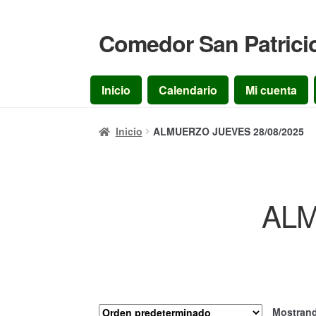
Comedor San Patrici
Ir
Ir
a
al
la
contenido
Inicio
Calendario
Mi cuenta
navegación
Inicio
ALMUERZO JUEVES 28/08/2025
ALM
Mostrand