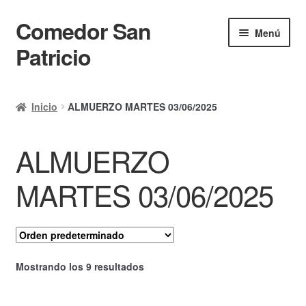
Comedor San
Ir
Ir
Menú
a
al
Patricio
la
contenido
navegación
Inicio
Inicio
ALMUERZO MARTES 03/06/2025
Calendario
ALMUERZO
Mi cuenta
Ayuda Rapida
MARTES 03/06/2025
Finalizar compra
Mostrando los 9 resultados