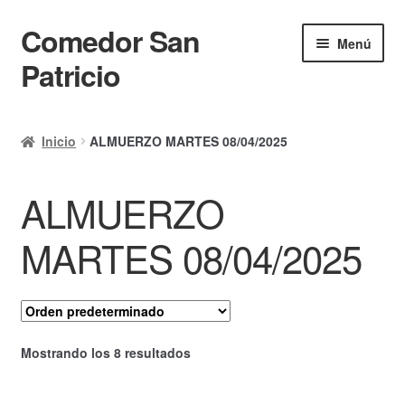
Comedor San
Ir
Ir
Menú
a
al
Patricio
la
contenido
navegación
Inicio
Inicio
ALMUERZO MARTES 08/04/2025
Calendario
ALMUERZO
Mi cuenta
Ayuda Rapida
MARTES 08/04/2025
Finalizar compra
Mostrando los 8 resultados