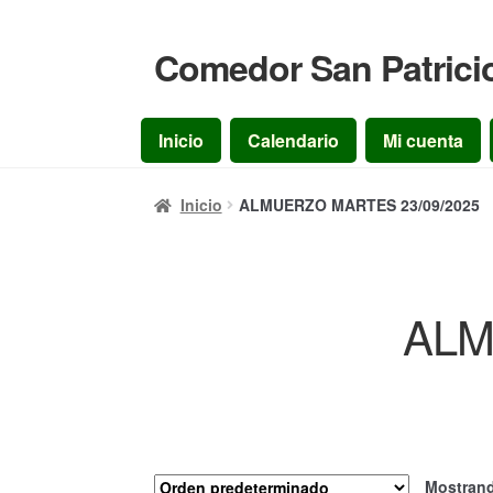
Comedor San Patrici
Ir
Ir
a
al
la
contenido
Inicio
Calendario
Mi cuenta
navegación
Inicio
ALMUERZO MARTES 23/09/2025
ALM
Mostrand