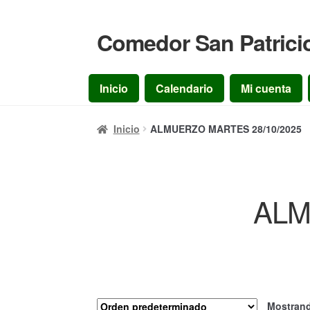
Comedor San Patrici
Ir
Ir
a
al
la
contenido
Inicio
Calendario
Mi cuenta
navegación
Inicio
ALMUERZO MARTES 28/10/2025
ALM
Mostrand