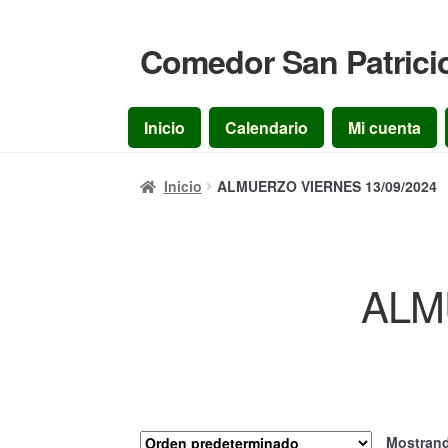
Comedor San Patrici
Ir
Ir
a
al
la
contenido
Inicio
Calendario
Mi cuenta
navegación
Inicio
ALMUERZO VIERNES 13/09/2024
ALM
Mostrand