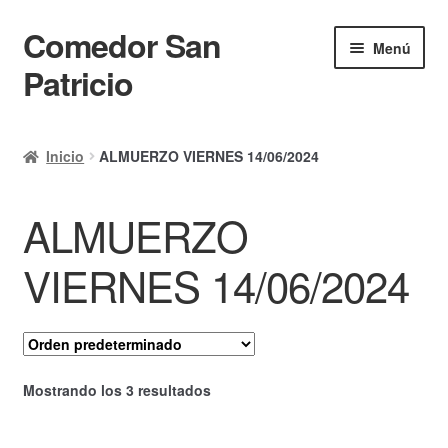
Comedor San
Ir
Ir
Menú
a
al
Patricio
la
contenido
navegación
Inicio
Inicio
ALMUERZO VIERNES 14/06/2024
Calendario
ALMUERZO
Mi cuenta
Ayuda Rapida
VIERNES 14/06/2024
Finalizar compra
Mostrando los 3 resultados