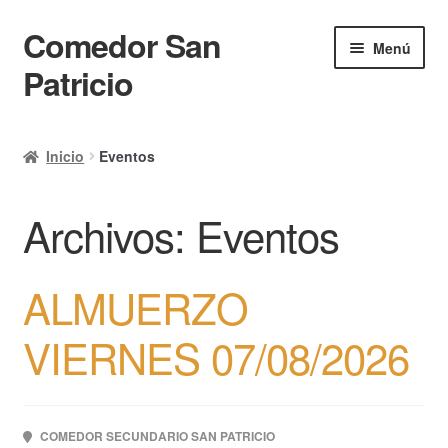
Comedor San
Ir
Ir
Menú
a
al
Patricio
la
contenido
navegación
Inicio
Inicio
Eventos
Calendario
Archivos:
Eventos
Mi cuenta
Ayuda Rapida
ALMUERZO
Finalizar compra
VIERNES 07/08/2026
COMEDOR SECUNDARIO SAN PATRICIO