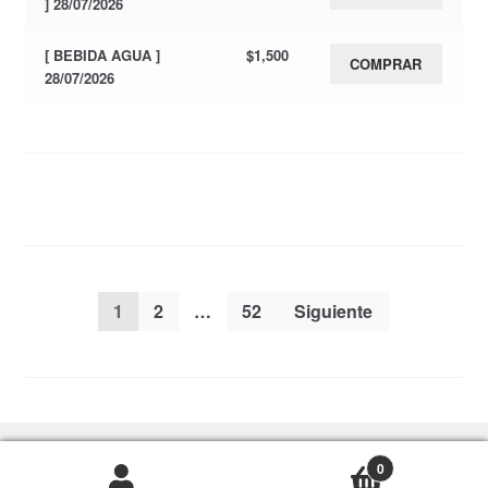
] 28/07/2026
[ BEBIDA AGUA ]
$
1,500
COMPRAR
28/07/2026
Paginación
1
2
…
52
Siguiente
de
entradas
0