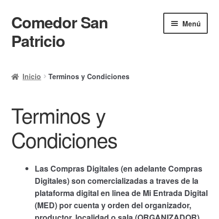
Comedor San
Ir
Ir
Menú
a
al
Patricio
la
contenido
navegación
Inicio
Inicio
Terminos y Condiciones
Calendario
Terminos y
Mi cuenta
Ayuda Rapida
Condiciones
Finalizar compra
Las Compras Digitales (en adelante Compras
Digitales) son comercializadas a traves de la
plataforma digital en linea de Mi Entrada Digital
(MED) por cuenta y orden del organizador,
productor, localidad o sala (ORGANIZADOR)