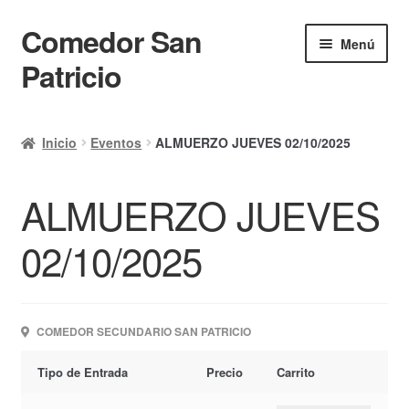
Comedor San
Ir
Ir
Menú
a
al
Patricio
la
contenido
navegación
Inicio
Inicio
Eventos
ALMUERZO JUEVES 02/10/2025
Calendario
ALMUERZO JUEVES
Mi cuenta
Ayuda Rapida
02/10/2025
Finalizar compra
COMEDOR SECUNDARIO SAN PATRICIO
Tipo de Entrada
Precio
Carrito