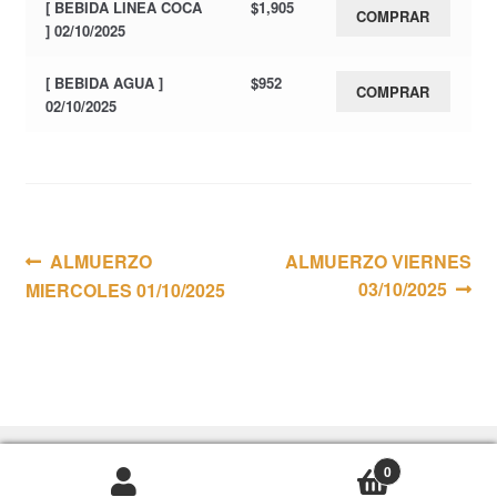
[ BEBIDA LINEA COCA
$
1,905
COMPRAR
] 02/10/2025
[ BEBIDA AGUA ]
$
952
COMPRAR
02/10/2025
Navegación
Anterior:
Siguiente:
ALMUERZO
ALMUERZO VIERNES
03/10/2025
MIERCOLES 01/10/2025
de
entradas
0