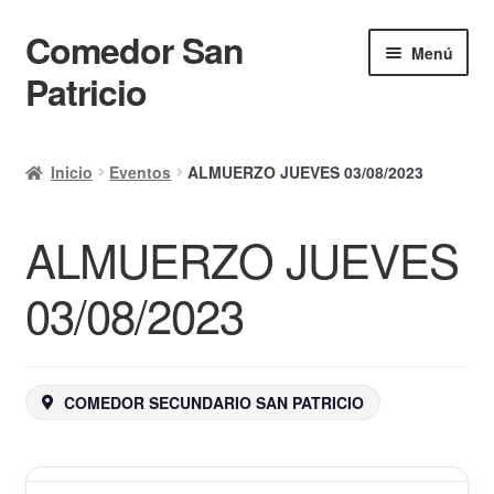
Comedor San
Ir
Ir
Menú
a
al
Patricio
la
contenido
navegación
Inicio
Inicio
Eventos
ALMUERZO JUEVES 03/08/2023
Calendario
ALMUERZO JUEVES
Mi cuenta
Ayuda Rapida
03/08/2023
Finalizar compra
COMEDOR SECUNDARIO SAN PATRICIO