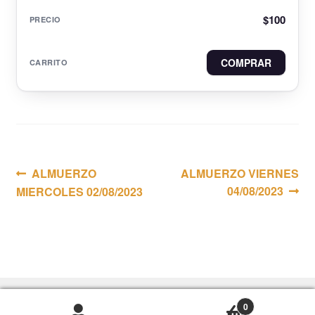
$
100
COMPRAR
Navegación
Anterior:
Siguiente:
ALMUERZO
ALMUERZO VIERNES
04/08/2023
MIERCOLES 02/08/2023
de
entradas
0