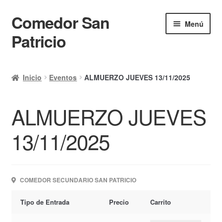
Comedor San
Ir
Ir
Menú
a
al
Patricio
la
contenido
navegación
Inicio
Inicio
Eventos
ALMUERZO JUEVES 13/11/2025
Calendario
ALMUERZO JUEVES
Mi cuenta
Ayuda Rapida
13/11/2025
Finalizar compra
COMEDOR SECUNDARIO SAN PATRICIO
Tipo de Entrada
Precio
Carrito