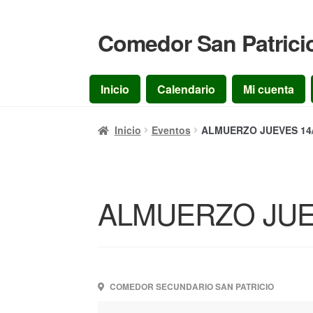
Comedor San Patrici
Ir
Ir
a
al
la
contenido
Inicio
Calendario
Mi cuenta
navegación
Inicio
Eventos
ALMUERZO JUEVES 14/
ALMUERZO JUEV
COMEDOR SECUNDARIO SAN PATRICIO