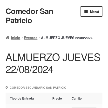
Comedor San
Ir
Ir
Menú
a
al
Patricio
la
contenido
navegación
Inicio
Inicio
Eventos
ALMUERZO JUEVES 22/08/2024
Calendario
ALMUERZO JUEVES
Mi cuenta
Ayuda Rapida
22/08/2024
Finalizar compra
COMEDOR SECUNDARIO SAN PATRICIO
Tipo de Entrada
Precio
Carrito