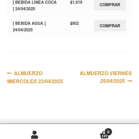
[ BEBIDA LINEA COCA
$
1,619
COMPRAR
] 24/04/2025
[ BEBIDA AGUA ]
$
952
COMPRAR
24/04/2025
Navegación
Anterior:
Siguiente:
ALMUERZO
ALMUERZO VIERNES
25/04/2025
MIERCOLES 23/04/2025
de
entradas
0