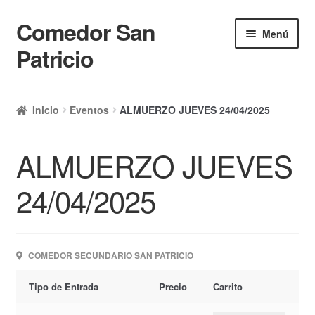
Comedor San
Ir
Ir
Menú
a
al
Patricio
la
contenido
navegación
Inicio
Inicio
Eventos
ALMUERZO JUEVES 24/04/2025
Calendario
ALMUERZO JUEVES
Mi cuenta
Ayuda Rapida
24/04/2025
Finalizar compra
COMEDOR SECUNDARIO SAN PATRICIO
Tipo de Entrada
Precio
Carrito