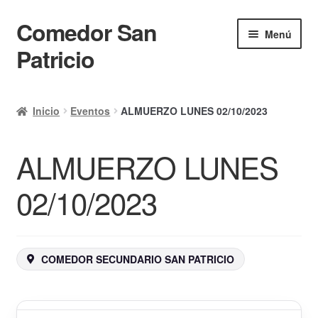
Comedor San
Ir
Ir
Menú
a
al
Patricio
la
contenido
navegación
Inicio
Inicio
Eventos
ALMUERZO LUNES 02/10/2023
Calendario
ALMUERZO LUNES
Mi cuenta
Ayuda Rapida
02/10/2023
Finalizar compra
COMEDOR SECUNDARIO SAN PATRICIO