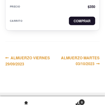
$
350
COMPRAR
Navegación
Anterior:
Siguiente:
ALMUERZO VIERNES
ALMUERZO MARTES
03/10/2023
29/09/2023
de
entradas
0