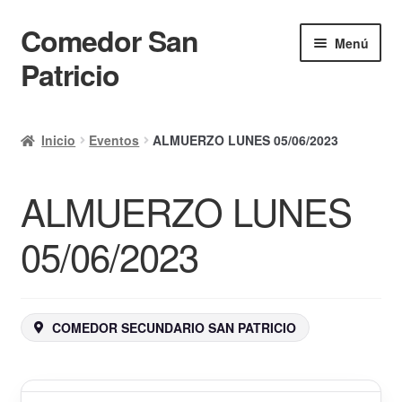
Comedor San
Ir
Ir
Menú
a
al
Patricio
la
contenido
navegación
Inicio
Inicio
Eventos
ALMUERZO LUNES 05/06/2023
Calendario
ALMUERZO LUNES
Mi cuenta
Ayuda Rapida
05/06/2023
Finalizar compra
COMEDOR SECUNDARIO SAN PATRICIO