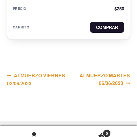
$
250
COMPRAR
Navegación
Anterior:
Siguiente:
ALMUERZO VIERNES
ALMUERZO MARTES
06/06/2023
02/06/2023
de
entradas
0