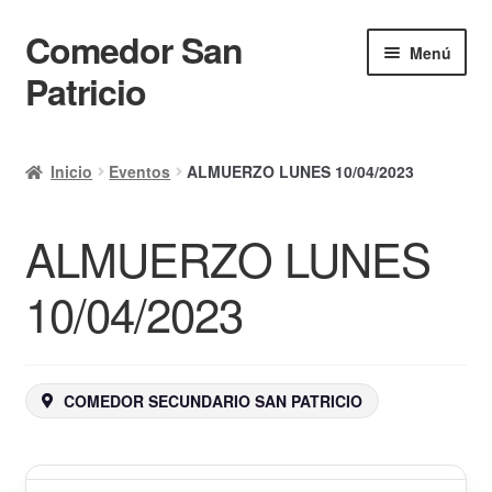
Comedor San
Ir
Ir
Menú
a
al
Patricio
la
contenido
navegación
Inicio
Inicio
Eventos
ALMUERZO LUNES 10/04/2023
Calendario
ALMUERZO LUNES
Mi cuenta
Ayuda Rapida
10/04/2023
Finalizar compra
COMEDOR SECUNDARIO SAN PATRICIO