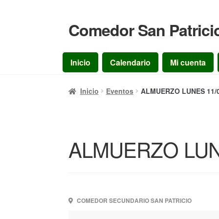
Comedor San Patrici
Ir
Ir
a
al
la
contenido
Inicio
Calendario
Mi cuenta
navegación
Inicio
Eventos
ALMUERZO LUNES 11/0
ALMUERZO LUNE
COMEDOR SECUNDARIO SAN PATRICIO