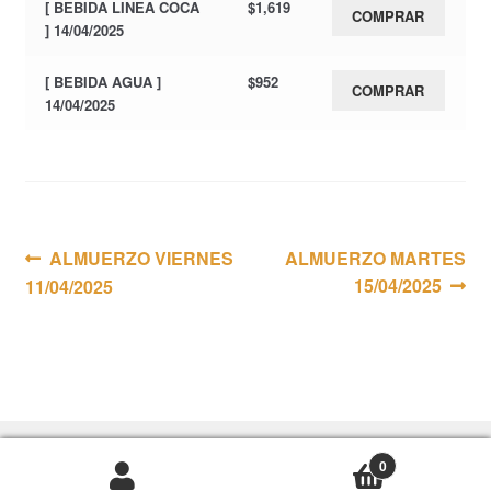
[ BEBIDA LINEA COCA
$
1,619
COMPRAR
] 14/04/2025
[ BEBIDA AGUA ]
$
952
COMPRAR
14/04/2025
Navegación
Anterior:
Siguiente:
ALMUERZO VIERNES
ALMUERZO MARTES
15/04/2025
11/04/2025
de
entradas
0