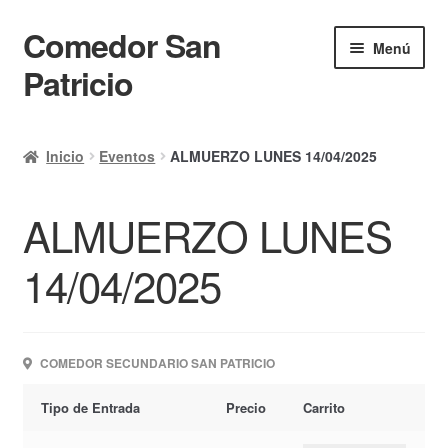
Comedor San
Ir
Ir
Menú
a
al
Patricio
la
contenido
navegación
Inicio
Inicio
Eventos
ALMUERZO LUNES 14/04/2025
Calendario
ALMUERZO LUNES
Mi cuenta
Ayuda Rapida
14/04/2025
Finalizar compra
COMEDOR SECUNDARIO SAN PATRICIO
Tipo de Entrada
Precio
Carrito