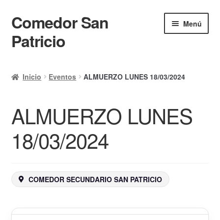
Comedor San
Ir
Ir
Menú
a
al
Patricio
la
contenido
navegación
Inicio
Inicio
Eventos
ALMUERZO LUNES 18/03/2024
Calendario
ALMUERZO LUNES
Mi cuenta
Ayuda Rapida
18/03/2024
Finalizar compra
COMEDOR SECUNDARIO SAN PATRICIO