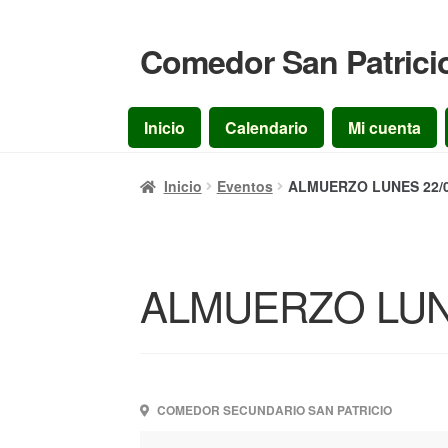
Comedor San Patrici
Ir
Ir
a
al
la
contenido
Inicio
Calendario
Mi cuenta
navegación
Inicio
Eventos
ALMUERZO LUNES 22/0
ALMUERZO LUNE
COMEDOR SECUNDARIO SAN PATRICIO