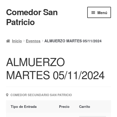
Comedor San
Ir
Ir
Menú
a
al
Patricio
la
contenido
navegación
Inicio
Inicio
Eventos
ALMUERZO MARTES 05/11/2024
Calendario
ALMUERZO
Mi cuenta
Ayuda Rapida
MARTES 05/11/2024
Finalizar compra
COMEDOR SECUNDARIO SAN PATRICIO
Tipo de Entrada
Precio
Carrito