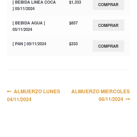
[ BEBIDA LINEA COCA
$
1,333
COMPRAR
] 05/11/2024
[ BEBIDA AGUA ]
$
857
COMPRAR
05/11/2024
[ PAN ] 05/11/2024
$
333
COMPRAR
Navegación
Anterior:
Siguiente:
ALMUERZO LUNES
ALMUERZO MIERCOLES
06/11/2024
04/11/2024
de
entradas