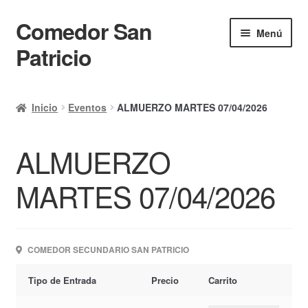
Comedor San
Ir
Ir
Menú
a
al
Patricio
la
contenido
navegación
Inicio
Inicio
Eventos
ALMUERZO MARTES 07/04/2026
Calendario
ALMUERZO
Mi cuenta
Ayuda Rapida
MARTES 07/04/2026
Finalizar compra
COMEDOR SECUNDARIO SAN PATRICIO
Tipo de Entrada
Precio
Carrito