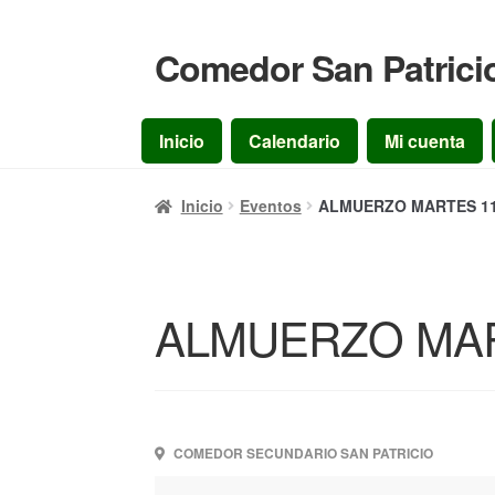
Comedor San Patrici
Ir
Ir
a
al
la
contenido
Inicio
Calendario
Mi cuenta
navegación
Inicio
Eventos
ALMUERZO MARTES 11/
ALMUERZO MART
COMEDOR SECUNDARIO SAN PATRICIO