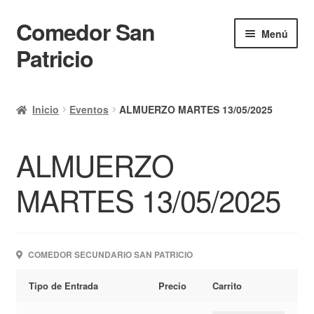
Comedor San
Ir
Ir
Menú
a
al
Patricio
la
contenido
navegación
Inicio
Inicio
Eventos
ALMUERZO MARTES 13/05/2025
Calendario
ALMUERZO
Mi cuenta
Ayuda Rapida
MARTES 13/05/2025
Finalizar compra
COMEDOR SECUNDARIO SAN PATRICIO
Tipo de Entrada
Precio
Carrito