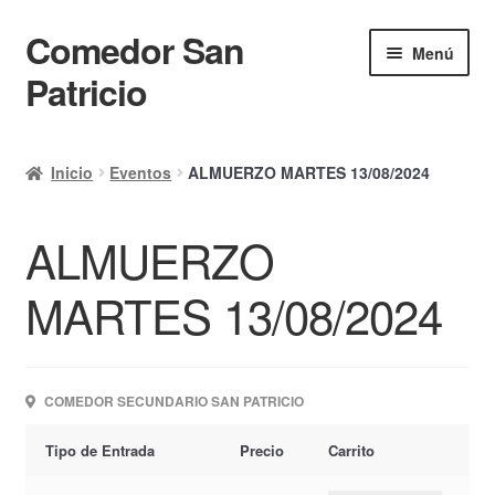
Comedor San
Ir
Ir
Menú
a
al
Patricio
la
contenido
navegación
Inicio
Inicio
Eventos
ALMUERZO MARTES 13/08/2024
Calendario
ALMUERZO
Mi cuenta
Ayuda Rapida
MARTES 13/08/2024
Finalizar compra
COMEDOR SECUNDARIO SAN PATRICIO
Tipo de Entrada
Precio
Carrito