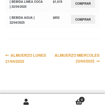
[ BEBIDA LINEA COCA
$
1,619
COMPRAR
] 22/04/2025
[ BEBIDA AGUA ]
$
952
COMPRAR
22/04/2025
Navegación
Anterior:
Siguiente:
ALMUERZO LUNES
ALMUERZO MIERCOLES
23/04/2025
21/04/2025
de
entradas
0