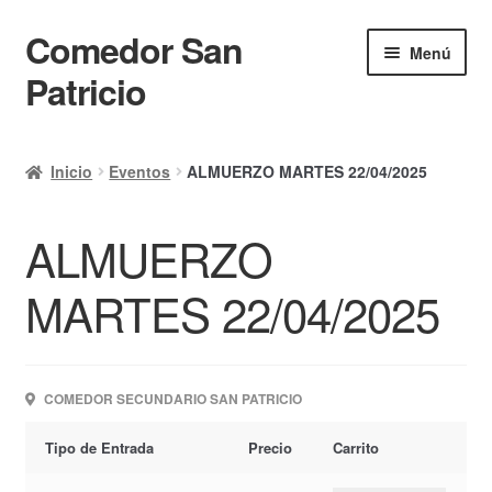
Comedor San
Ir
Ir
Menú
a
al
Patricio
la
contenido
navegación
Inicio
Inicio
Eventos
ALMUERZO MARTES 22/04/2025
Calendario
ALMUERZO
Mi cuenta
Ayuda Rapida
MARTES 22/04/2025
Finalizar compra
COMEDOR SECUNDARIO SAN PATRICIO
Tipo de Entrada
Precio
Carrito