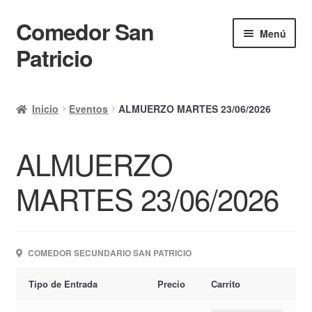
Comedor San
Ir
Ir
Menú
a
al
Patricio
la
contenido
navegación
Inicio
Inicio
Eventos
ALMUERZO MARTES 23/06/2026
Calendario
ALMUERZO
Mi cuenta
Ayuda Rapida
MARTES 23/06/2026
Finalizar compra
COMEDOR SECUNDARIO SAN PATRICIO
Tipo de Entrada
Precio
Carrito