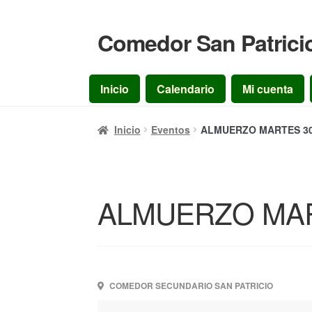
Comedor San Patrici
Ir
Ir
a
al
la
contenido
Inicio
Calendario
Mi cuenta
navegación
Inicio
Eventos
ALMUERZO MARTES 30/
ALMUERZO MART
COMEDOR SECUNDARIO SAN PATRICIO