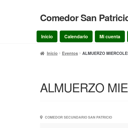
Comedor San Patrici
Ir
Ir
a
al
la
contenido
Inicio
Calendario
Mi cuenta
navegación
Inicio
Eventos
ALMUERZO MIERCOLES 
ALMUERZO MIER
COMEDOR SECUNDARIO SAN PATRICIO