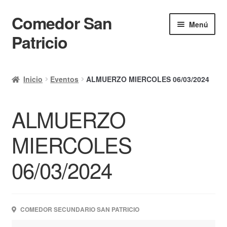
Comedor San
Ir
Ir
Menú
a
al
Patricio
la
contenido
navegación
Inicio
Inicio
Eventos
ALMUERZO MIERCOLES 06/03/2024
Calendario
ALMUERZO
Mi cuenta
Ayuda Rapida
MIERCOLES
Finalizar compra
06/03/2024
COMEDOR SECUNDARIO SAN PATRICIO