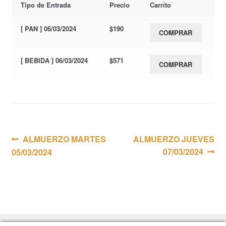
Tipo de Entrada
Precio
Carrito
[ PAN ] 06/03/2024
$
190
COMPRAR
[ BEBIDA ] 06/03/2024
$
571
COMPRAR
Navegación
Anterior:
Siguiente:
ALMUERZO MARTES
ALMUERZO JUEVES
07/03/2024
05/03/2024
de
entradas