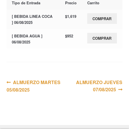
Tipo de Entrada
Precio
Carrito
[ BEBIDA LINEA COCA
$
1,619
COMPRAR
] 06/08/2025
[ BEBIDA AGUA ]
$
952
COMPRAR
06/08/2025
Navegación
Anterior:
Siguiente:
ALMUERZO MARTES
ALMUERZO JUEVES
07/08/2025
05/08/2025
de
entradas