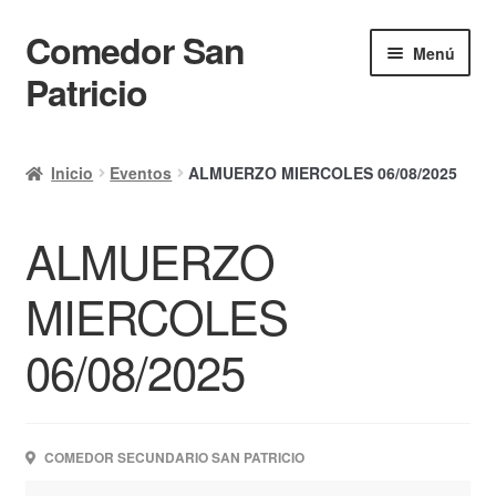
Comedor San
Ir
Ir
Menú
a
al
Patricio
la
contenido
navegación
Inicio
Inicio
Eventos
ALMUERZO MIERCOLES 06/08/2025
Calendario
ALMUERZO
Mi cuenta
Ayuda Rapida
MIERCOLES
Finalizar compra
06/08/2025
COMEDOR SECUNDARIO SAN PATRICIO