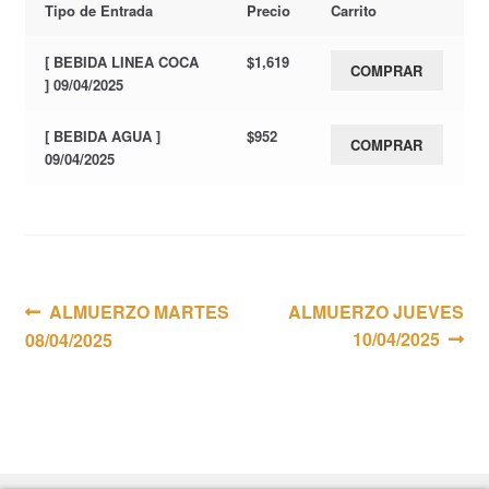
Tipo de Entrada
Precio
Carrito
[ BEBIDA LINEA COCA
$
1,619
COMPRAR
] 09/04/2025
[ BEBIDA AGUA ]
$
952
COMPRAR
09/04/2025
Navegación
Anterior:
Siguiente:
ALMUERZO MARTES
ALMUERZO JUEVES
10/04/2025
08/04/2025
de
entradas