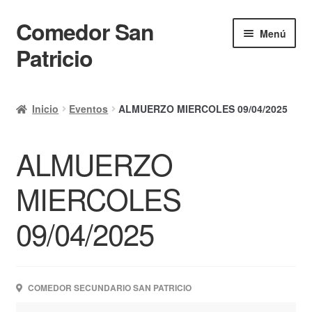
Comedor San
Ir
Ir
Menú
a
al
Patricio
la
contenido
navegación
Inicio
Inicio
Eventos
ALMUERZO MIERCOLES 09/04/2025
Calendario
ALMUERZO
Mi cuenta
Ayuda Rapida
MIERCOLES
Finalizar compra
09/04/2025
COMEDOR SECUNDARIO SAN PATRICIO