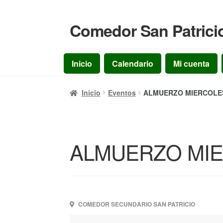
Comedor San Patrici
Ir
Ir
a
al
la
contenido
Inicio
Calendario
Mi cuenta
navegación
Inicio
Eventos
ALMUERZO MIERCOLES 
ALMUERZO MIER
COMEDOR SECUNDARIO SAN PATRICIO