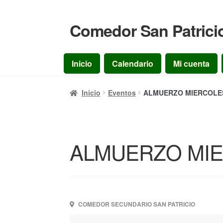
Comedor San Patrici
Ir
Ir
a
al
la
contenido
Inicio
Calendario
Mi cuenta
navegación
Inicio
Eventos
ALMUERZO MIERCOLES 
ALMUERZO MIER
COMEDOR SECUNDARIO SAN PATRICIO