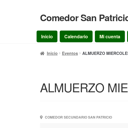
Comedor San Patrici
Ir
Ir
a
al
la
contenido
Inicio
Calendario
Mi cuenta
navegación
Inicio
Eventos
ALMUERZO MIERCOLES 
ALMUERZO MIER
COMEDOR SECUNDARIO SAN PATRICIO