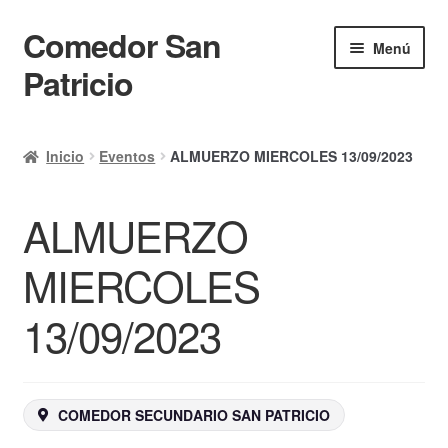
Comedor San
Ir
Ir
Menú
a
al
Patricio
la
contenido
navegación
Inicio
Inicio
Eventos
ALMUERZO MIERCOLES 13/09/2023
Calendario
ALMUERZO
Mi cuenta
Ayuda Rapida
MIERCOLES
Finalizar compra
13/09/2023
COMEDOR SECUNDARIO SAN PATRICIO