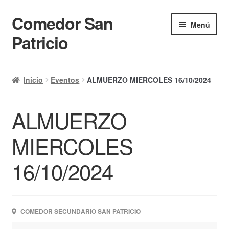
Comedor San
Ir
Ir
Menú
a
al
Patricio
la
contenido
navegación
Inicio
Inicio
Eventos
ALMUERZO MIERCOLES 16/10/2024
Calendario
ALMUERZO
Mi cuenta
Ayuda Rapida
MIERCOLES
Finalizar compra
16/10/2024
COMEDOR SECUNDARIO SAN PATRICIO