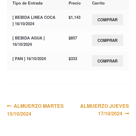
Tipo de Entrada
Precio
Carrito
[ BEBIDA LINEA COCA
$
1,143
COMPRAR
] 16/10/2024
[ BEBIDA AGUA ]
$
857
COMPRAR
16/10/2024
[ PAN ] 16/10/2024
$
333
COMPRAR
Navegación
Anterior:
Siguiente:
ALMUERZO MARTES
ALMUERZO JUEVES
17/10/2024
15/10/2024
de
entradas