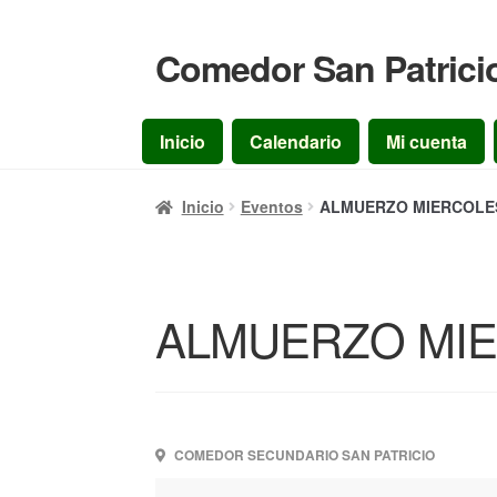
Comedor San Patrici
Ir
Ir
a
al
la
contenido
Inicio
Calendario
Mi cuenta
navegación
Inicio
Eventos
ALMUERZO MIERCOLES 
ALMUERZO MIER
COMEDOR SECUNDARIO SAN PATRICIO