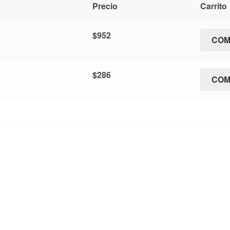
Precio
Carrito
$
952
CO
$
286
CO