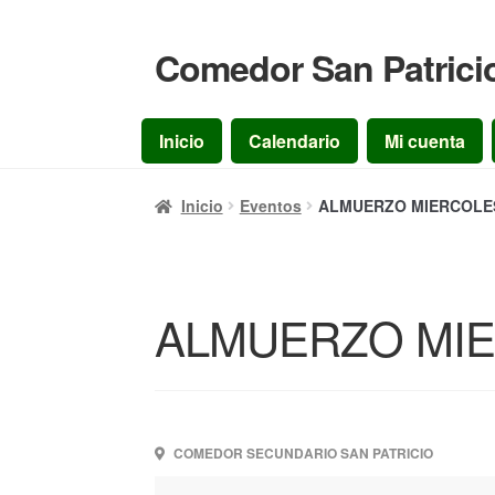
Comedor San Patrici
Ir
Ir
a
al
la
contenido
Inicio
Calendario
Mi cuenta
navegación
Inicio
Eventos
ALMUERZO MIERCOLES 
ALMUERZO MIER
COMEDOR SECUNDARIO SAN PATRICIO